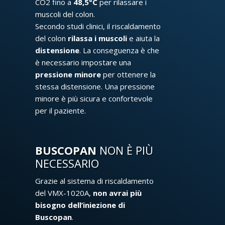
CO2 fino a
48,5°C
per rilassare i
muscoli del colon.
Secondo studi clinici, il riscaldamento
del colon
rilassa i muscoli
e aiuta la
distensione
. La conseguenza è che
è necessario impostare una
pressione minore
per ottenere la
stessa distensione. Una pressione
minore è più sicura e confortevole
per il paziente.
BUSCOPAN
NON È PIÙ
NECESSARIO
Grazie al sistema di riscaldamento
del VMX-1020A,
non avrai più
bisogno dell’iniezione di
Buscopan
.