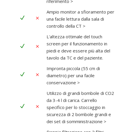
riferimento >
Ampio monitor a sfioramento per
N
M
una facile lettura dalla sala di
controllo della CT >
L'altezza ottimale del touch
screen per il funzionamento in
N
M
piedi e deve essere più alta del
tavolo da TC e del paziente.
Impronta piccola (55 cm di
N
M
diametro) per una facile
conservazione >
Utilizzo di grandi bombole di CO2
da 3-4 l di carica. Carrello
N
M
specifico per lo stoccaggio in
sicurezza di 2 bombole grandi e
dei set di somministrazione >