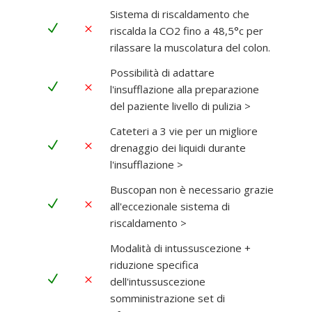
Sistema di riscaldamento che
N
M
riscalda la CO2 fino a 48,5°c per
rilassare la muscolatura del colon.
Possibilità di adattare
N
M
l'insufflazione alla preparazione
del paziente livello di pulizia >
Cateteri a 3 vie per un migliore
N
M
drenaggio dei liquidi durante
l'insufflazione >
Buscopan non è necessario grazie
N
M
all'eccezionale sistema di
riscaldamento >
Modalità di intussuscezione +
riduzione specifica
N
M
dell'intussuscezione
somministrazione set di