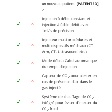
un nouveau patient.
[PATENTED]
>
Injection à débit constant et
N
M
injection à faible débit avec
1ml/s de précision
Injecteur multi procédures et
N
M
multi dispositifs médicaux (CT
Arm, CT, Uttrasound etc..)
Mode débit : Calcul automatique
N
M
du temps d'injection
Capteur de CO
pour alerter en
2
N
M
cas de présence d'air dans le
gas injecté.
Système de chauffage de C0
2
N
M
intégré pour éviter d'injecter du
C0
froid
2